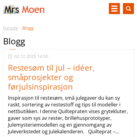
Forside
Blogg
Blogg
02.12.2025 14:50
Restesøm til jul – idéer,
småprosjekter og
førjulsinspirasjon
Inspirasjon til restesøm, små julegaver du kan sy
raskt, sortering av restestoff og tips til modeller i
nettbutikken. I denne Quiltepraten vises grytekluter,
gaver som sys av rester, brillehusprototyper,
Julemysteriemodellen og en gjennomgang av
Juleverkstedet og Julekalenderen. Quilteprat –...