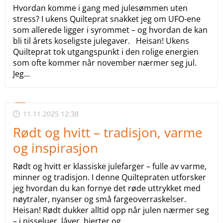
Hvordan komme i gang med julesømmen uten
stress? I ukens Quilteprat snakket jeg om UFO-ene
som allerede ligger i syrommet – og hvordan de kan
bli til årets koseligste julegaver. Heisan! Ukens
Quilteprat tok utgangspunkt i den rolige energien
som ofte kommer når november nærmer seg jul.
Jeg...
11.11.2025 12:38
Rødt og hvitt – tradisjon, varme
og inspirasjon
Rødt og hvitt er klassiske julefarger – fulle av varme,
minner og tradisjon. I denne Quiltepraten utforsker
jeg hvordan du kan fornye det røde uttrykket med
nøytraler, nyanser og små fargeoverraskelser.
Heisan! Rødt dukker alltid opp når julen nærmer seg
– i nisseluer, låver, hjerter og...