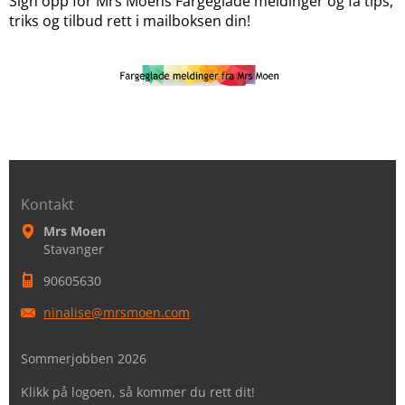
Sign opp for Mrs Moens Fargeglade meldinger og få tips,
triks og tilbud rett i mailboksen din!
Kontakt
Mrs Moen
Stavanger
90605630
ninalise
@mrsmoen
.com
Sommerjobben 2026
Klikk på logoen, så kommer du rett dit!