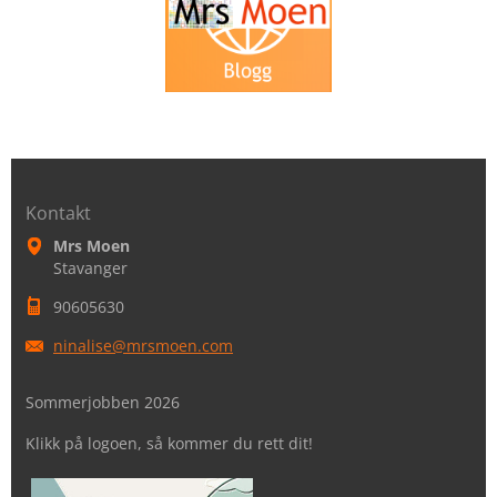
Kontakt
Mrs Moen
Stavanger
90605630
ninalise
@mrsmoen
.com
Sommerjobben 2026
Klikk på logoen, så kommer du rett dit!