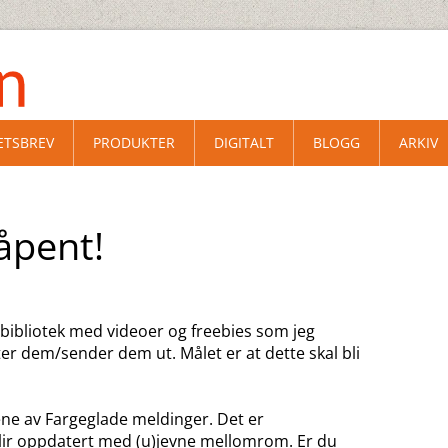
ETSBREV
PRODUKTER
DIGITALT
BLOGG
ARKIV
 åpent!
bibliotek med videoer og freebies som jeg
er dem/sender dem ut. Målet er at dette skal bli
ene av Fargeglade meldinger. Det er
lir oppdatert med (u)jevne mellomrom. Er du