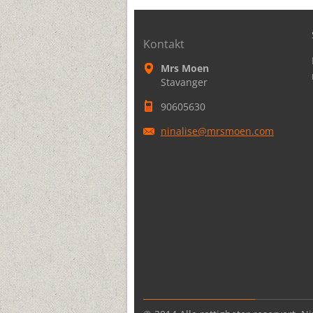
Kontakt
Mrs Moen
Stavanger
90605630
ninalise
@mrsmoen
.com