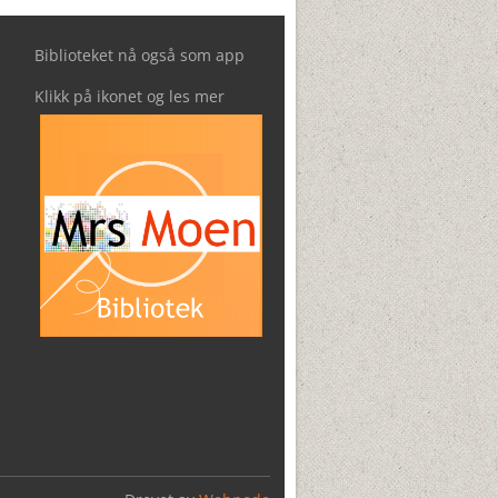
Biblioteket nå også som app
Klikk på ikonet og les mer