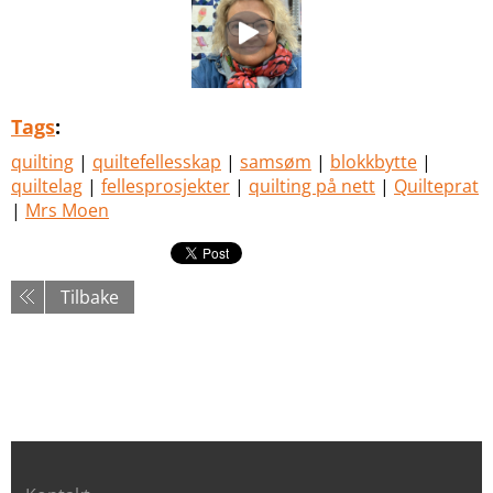
Tags
:
quilting
|
quiltefellesskap
|
samsøm
|
blokkbytte
|
quiltelag
|
fellesprosjekter
|
quilting på nett
|
Quilteprat
|
Mrs Moen
Tilbake